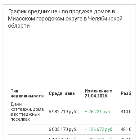
График средних цен по продаже домов в
Миасском городском округе в Челябинской
области
Тип
Изменение с
Средн. цена
Разброс
недвижимости
21.04.2026
Дачи,
коттеджи, дома
5 982 719 руб.
+ 76 221 руб.
410 000 .
в коттеджных
поселках
6 033 170 руб.
+ 126 672 руб.
481 000 .