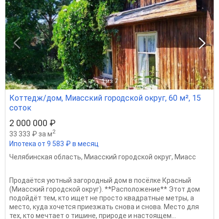
1
из 7
Коттедж/дом, Миасский городской округ, 60 м², 15
соток
2 000 000 ₽
2
33 333 ₽ за м
Ипотека от 9 583 ₽ в месяц
Челябинская область
,
Миасский городской округ
,
Миасс
Продаётся уютный загородный дом в посёлке Красный
(Миасский городской округ). **Расположение** Этот дом
подойдёт тем, кто ищет не просто квадратные метры, а
место, куда хочется приезжать снова и снова. Место для
тех, кто мечтает о тишине, природе и настоящем...