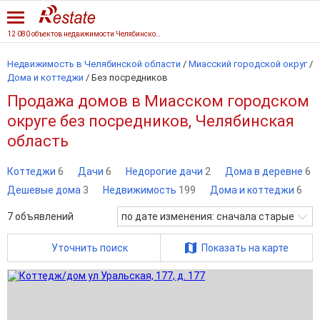
12 080 объектов недвижимости Челябинской области
Недвижимость в Челябинской области
/
Миасский городской округ
/
Дома и коттеджи
/
Без посредников
Продажа домов в Миасском городском
округе без посредников, Челябинская
область
Коттеджи
6
Дачи
6
Недорогие дачи
2
Дома в деревне
6
Дешевые дома
3
Недвижимость
199
Дома и коттеджи
6
7
объявлений
по дате изменения: сначала старые
Уточнить поиск
Показать на карте