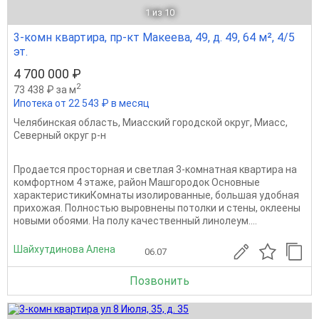
1
из 10
3-комн квартира, пр-кт Макеева, 49, д. 49, 64 м², 4/5
эт.
4 700 000 ₽
2
73 438 ₽ за м
Ипотека от 22 543 ₽ в месяц
Челябинская область
,
Миасский городской округ
,
Миасс
,
Северный округ р-н
Продается просторная и светлая 3-комнатная квартира на
комфортном 4 этаже, район Машгородок Основные
характеристикиКомнаты изолированные, большая удобная
прихожая. Полностью выровнены потолки и стены, оклеены
новыми обоями. На полу качественный линолеум....
Шайхутдинова Алена
06.07
Позвонить