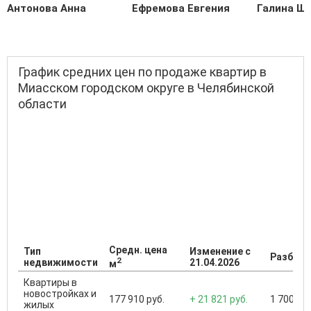
Антонова Анна
Ефремова Евгения
Галина Ш
График средних цен по продаже квартир в
Миасском городском округе в Челябинской
области
Средн. цена
Тип
Изменение с
Разброс
2
недвижимости
21.04.2026
м
Квартиры в
новостройках и
177 910 руб.
+ 21 821 руб.
1 700 000
жилых