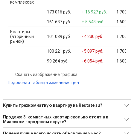
комплексах
173 016 руб.
+ 16 927 руб.
1 700 000
161 637 руб.
+ 5 548 руб.
1 600 000
Квартиры
(вторичный
101 089 руб.
- 4 230 руб.
1 700 000
рынок)
100 221 руб.
- 5 097 руб.
1 700 000
99 264 руб.
- 6 054 руб.
1 600 000
Скачать изображение графика
Подробная таблица изменения цен
Купить трехкомнатную квартиру на Restate.ru?
Ищите, как Купить трехкомнатную квартиру?
Продажа 3-комнатных квартир сколько стоят в в
Миасском городском округе?
28 актуальных и проверенных объявлений
Минимальная цена: 2 700 000 Р. Максимальная цена: 10 783
Воспользуйтесь нашим поиском по новостройкам, для
Почему лучше всего искать объявления у нас?