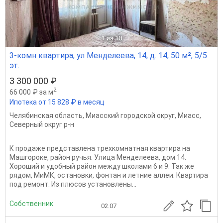
1
из 10
3-комн квартира, ул Менделеева, 14, д. 14, 50 м², 5/5
эт.
3 300 000 ₽
2
66 000 ₽ за м
Ипотека от 15 828 ₽ в месяц
Челябинская область
,
Миасский городской округ
,
Миасс
,
Северный округ р-н
К продаже представлена трехкомнатная квартира на
Машгороке, район ручья. Улица Менделеева, дом 14.
Хороший и удобный район между школами 6 и 9. Так же
рядом, МиМК, остановки, фонтан и летние аллеи. Квартира
под ремонт. Из плюсов установлены...
Собственник
02.07